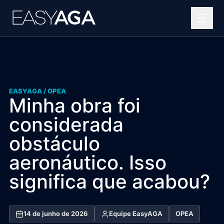
Helipontos
Soluções OPEA
EASYAGA /
OPEA
Projetos complexos
Minha obra foi
Portfólio
considerada
obstáculo
Blog
aeronáutico. Isso
Quem somos
significa que acabou?
Contato
14 de junho de 2026
Equipe EasyAGA
OPEA