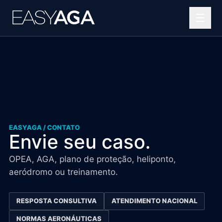
Helipontos
Soluções OPEA
Projetos complexos
Portfólio
EASYAGA / CONTATO
Envie seu caso.
Blog
OPEA, AGA, plano de proteção, heliponto,
Quem somos
aeródromo ou treinamento.
Contato
RESPOSTA CONSULTIVA
ATENDIMENTO NACIONAL
NORMAS AERONÁUTICAS