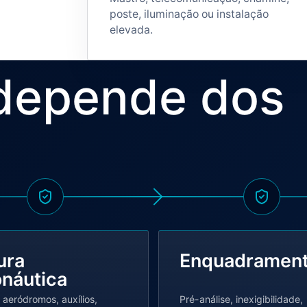
poste, iluminação ou instalação
elevada.
depende dos
ura
Enquadramen
onáutica
 aeródromos, auxílios,
Pré-análise, inexigibilidade,