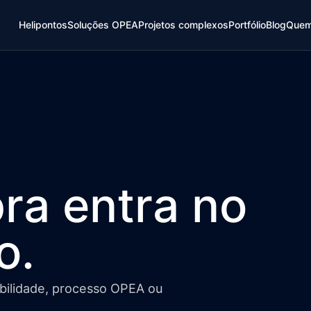
Helipontos
Soluções OPEA
Projetos complexos
Portfólio
Blog
Quem
ra entra no
o.
gibilidade, processo OPEA ou