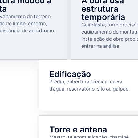
ltura mudou a
A obra usa
ta
estrutura
temporária
veitamento do terreno
e de limite, entorno,
Guindaste, torre provisór
 distância de aeródromo.
equipamento de montag
instalação de obra preci
entrar na análise.
Edificação
Prédio, cobertura técnica, caixa
d’água, reservatório, silo ou galpão.
Torre e antena
Mastro, telecomunicação, chaminé,