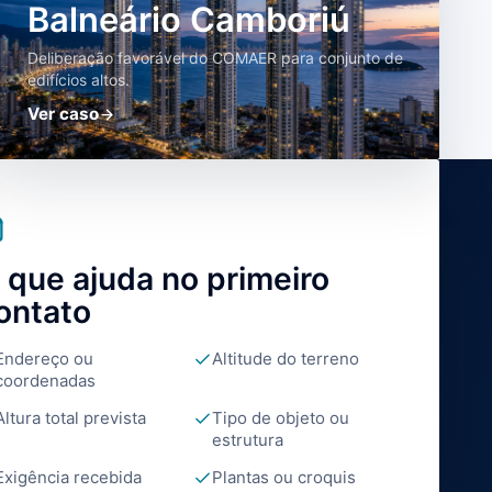
Balneário Camboriú
Deliberação favorável do COMAER para conjunto de
edifícios altos.
Ver caso
 que ajuda no primeiro
ontato
Endereço ou
Altitude do terreno
coordenadas
Altura total prevista
Tipo de objeto ou
estrutura
Exigência recebida
Plantas ou croquis