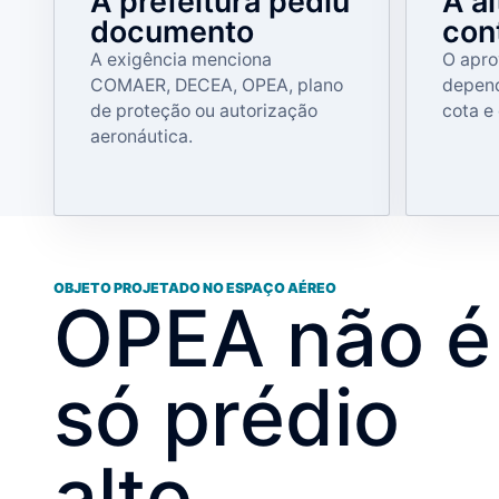
A prefeitura pediu
A a
documento
con
A exigência menciona
O apro
COMAER, DECEA, OPEA, plano
depend
de proteção ou autorização
cota e
aeronáutica.
OBJETO PROJETADO NO ESPAÇO AÉREO
OPEA não é
só prédio
alto.