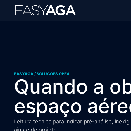
EASYAGA / SOLUÇÕES OPEA
Quando a ob
espaço aére
Leitura técnica para indicar pré-análise, inexi
ajuste de projeto.