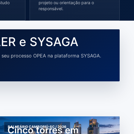
studo
projeto ou orientação para o
responsável.
ER e SYSAGA
ar seu processo OPEA na plataforma SYSAGA.
Cinco torres em
BALNEÁRIO CAMBORIÚ-SC / 2026