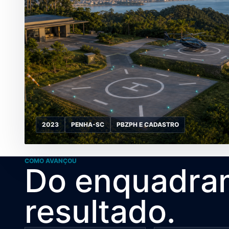
2023
PENHA-SC
PBZPH E CADASTRO
COMO AVANÇOU
Do enquadra
resultado.