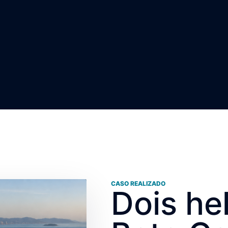
CASO REALIZADO
Dois he