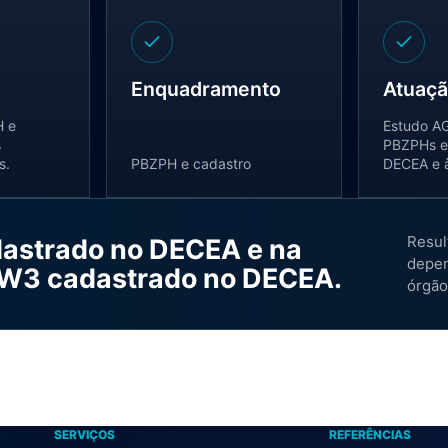
Enquadramento
Atuaç
H e
Estudo AG
s
PBZPHs e 
s.
PBZPH e cadastro
DECEA e 
Resul
astrado no DECEA e na
depen
W3 cadastrado no DECEA.
órgão
SERVIÇOS
REFERÊNCIAS