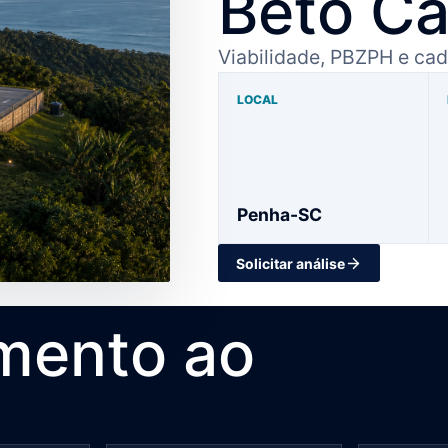
Beto Ca
Viabilidade, PBZPH e cad
LOCAL
Penha-SC
Solicitar análise
mento ao