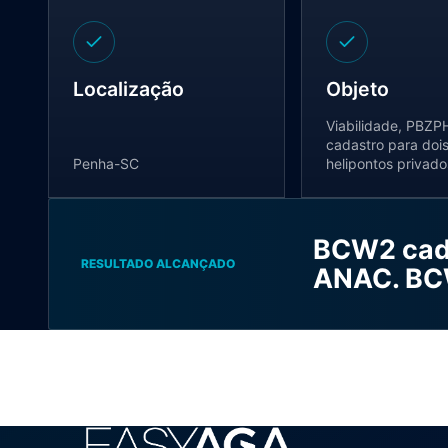
Localização
Objeto
Viabilidade, PBZP
cadastro para doi
Penha-SC
helipontos privado
BCW2 cad
RESULTADO ALCANÇADO
ANAC. BC