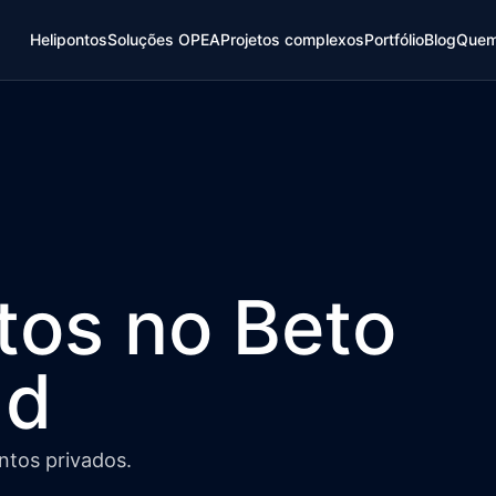
Helipontos
Soluções OPEA
Projetos complexos
Portfólio
Blog
Quem
tos no Beto
ld
ntos privados.