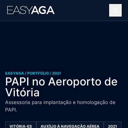
Helipontos
Soluções OPEA
Projetos complexos
Portfólio
EASYAGA / PORTFÓLIO / 2021
PAPI no Aeroporto de
Blog
Vitória
Quem somos
Assessoria para implantação e homologação de
PAPI.
Contato
VITÓRIA-ES
AUXÍLIO À NAVEGAÇÃO AÉREA
2021