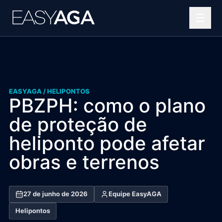
Helipontos
Soluções OPEA
EASYAGA /
HELIPONTOS
Projetos complexos
PBZPH: como o plano
Portfólio
de proteção de
heliponto pode afetar
Blog
obras e terrenos
Quem somos
Contato
27 de junho de 2026
Equipe EasyAGA
Helipontos