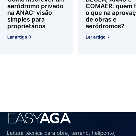
aeródromo privado
COMAER: quem f
na ANAC: visão
o que na aprova
simples para
de obras e
proprietários
aeródromos?
Ler artigo
Ler artigo
Leitura técnica para obra, terreno, heliponto,