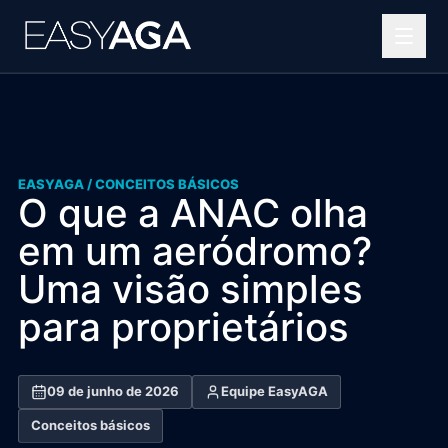
Helipontos
Soluções OPEA
EASYAGA /
CONCEITOS BÁSICOS
Projetos complexos
O que a ANAC olha
Portfólio
em um aeródromo?
Uma visão simples
Blog
para proprietários
Quem somos
Contato
09 de junho de 2026
Equipe EasyAGA
Conceitos básicos