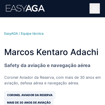
Helipontos
Soluções OPEA
EasyAGA / Equipe técnica
Projetos complexos
Marcos Kentaro Adachi
Portfólio
Safety da aviação e navegação aérea
Blog
Quem somos
Coronel Aviador da Reserva, com mais de 30 anos em
aviação, defesa aérea e navegação aérea.
Contato
CORONEL AVIADOR DA RESERVA
MAIS DE 30 ANOS DE AVIAÇÃO