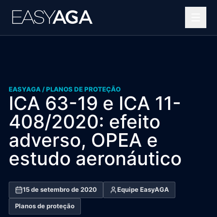
Helipontos
Soluções OPEA
EASYAGA /
PLANOS DE PROTEÇÃO
Projetos complexos
ICA 63-19 e ICA 11-
Portfólio
408/2020: efeito
adverso, OPEA e
Blog
estudo aeronáutico
Quem somos
Contato
15 de setembro de 2020
Equipe EasyAGA
Planos de proteção